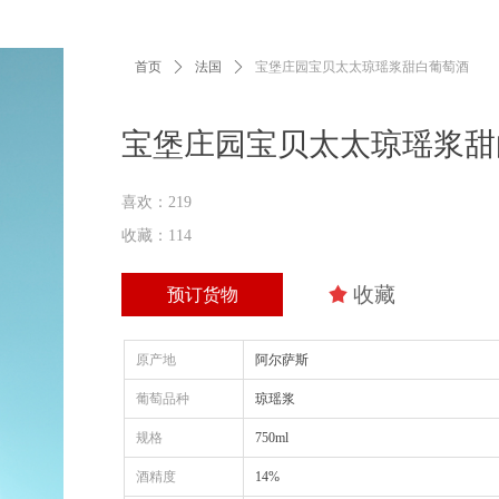
首页
ꄲ
法国
ꄲ
宝堡庄园宝贝太太琼瑶浆甜白葡萄酒
宝堡庄园宝贝太太琼瑶浆甜
喜欢：219
收藏：114
끄
收藏
预订货物
原产地
阿尔萨斯
葡萄品种
琼瑶浆
规格
750ml
酒精度
14%