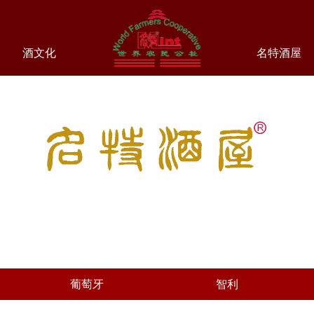
酒文化
名特酒屋
葡萄牙
智利