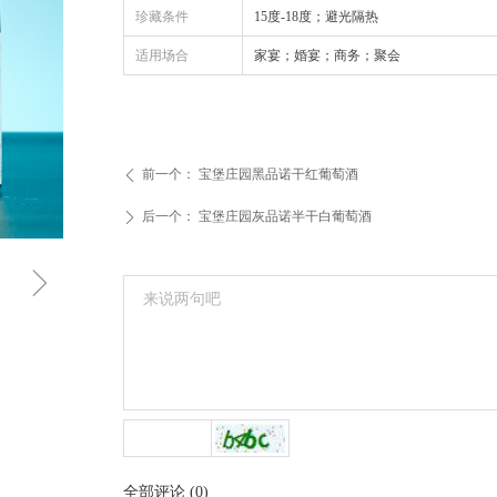
珍藏条件
15度-18度；避光隔热
适用场合
家宴；婚宴；商务；聚会
前一个：
宝堡庄园黑品诺干红葡萄酒
ꄴ
后一个：
宝堡庄园灰品诺半干白葡萄酒
ꄲ
ꁇ
全部评论
(
0
)