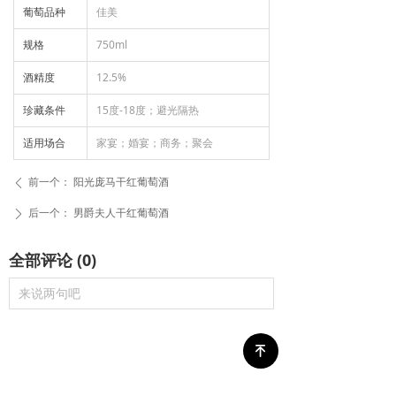
葡萄品种
佳美
规格
750ml
酒精度
12.5%
珍藏条件
15度-18度；避光隔热
适用场合
家宴；婚宴；商务；聚会
前一个：
阳光庞马干红葡萄酒
ꄴ
后一个：
男爵夫人干红葡萄酒
ꄲ
全部评论
(
0
)
来说两句吧
녠