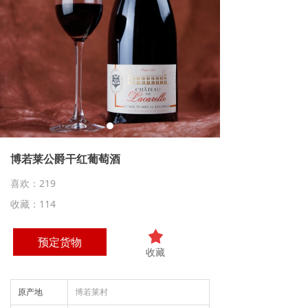
博若莱公爵干红葡萄酒
喜欢：219
收藏：114
끄
预定货物
收藏
原产地
博若莱村