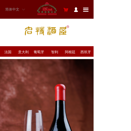
끀
简体中文
낙
넙
ꀅ
法国
意大利
葡萄牙
智利
阿根廷
西班牙