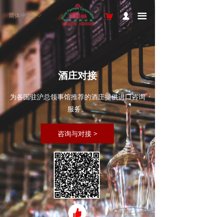
끀
简体中文
낙
넙
ꀅ
酒庄对接
为各国驻沪总领事馆推荐的酒庄提供进口咨询
服务。
咨询与对接 >